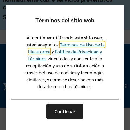
como vacunas y exámenes médicos.
Sin costo adicional
Términos del sitio web
Al continuar utilizando este sitio web,
usted acepta los
Términos de Uso de la
Plataforma
y
Política de Privacidad y
Términos
vinculados y consiente a la
Solicita una cita para tu
recopilación y uso de su información a
través del uso de cookies y tecnologías
chequeo de bienestar anual
similares, y como se describe con más
y habla con tu médico sobre:
detalle en dichos términos.
Continuar