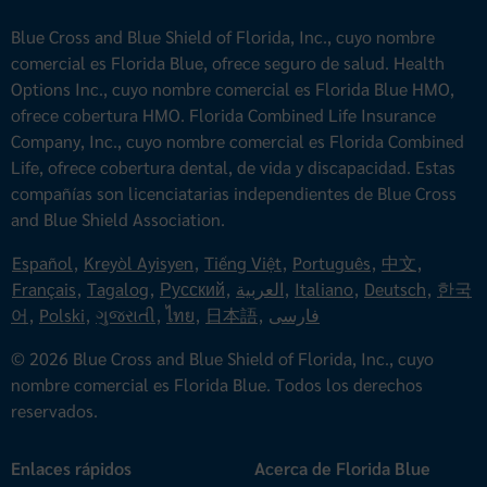
Blue Cross and Blue Shield of Florida, Inc., cuyo nombre
comercial es Florida Blue, ofrece seguro de salud. Health
Options Inc., cuyo nombre comercial es Florida Blue HMO,
ofrece cobertura HMO. Florida Combined Life Insurance
Company, Inc., cuyo nombre comercial es Florida Combined
Life, ofrece cobertura dental, de vida y discapacidad. Estas
compañías son licenciatarias independientes de Blue Cross
and Blue Shield Association.
Español
,
Kreyòl Ayisyen
,
Tiếng Việt
,
Português
,
中文
,
Français
,
Tagalog
,
Русский
,
العربية
,
Italiano
,
Deutsch
,
한국
어
,
Polski
,
ગુજરાતી
,
ไทย
,
日本語
,
فارسی
© 2026 Blue Cross and Blue Shield of Florida, Inc., cuyo
nombre comercial es Florida Blue. Todos los derechos
reservados.
Enlaces rápidos
Acerca de Florida Blue